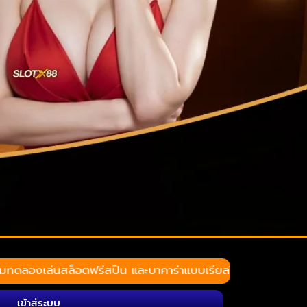
อตฟรีสปิน และบาคาร่าแบบเรียลไทม์
เข้าสู่ระบบ