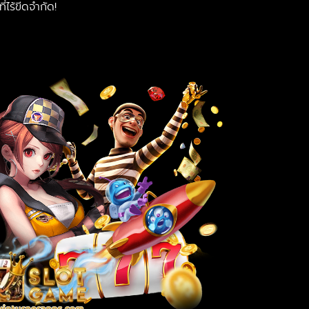
่ไร้ขีดจำกัด!