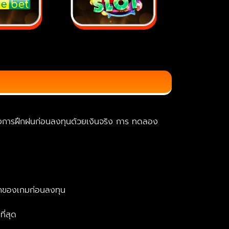
ือต้องการฝึกฝนก่อนลงทุนด้วยเงินจริง การ ทดลอง
ลไกของเกมก่อนลงทุน
ี่สุด