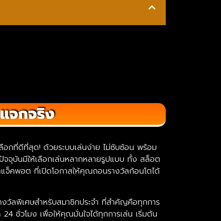
ย แจกจริง
ที่ดีที่สุด! ด้วยระบบเล่นง่าย ไม่ซับซ้อน พร้อม
ในปัจจุบันมีให้เลือกเล่นหลากหลายรูปแบบ ทั้ง สล็อต
อตแจ็คพอต ที่เปิดโอกาสให้คุณถอนรางวัลก้อนโตได้
อรางวัลพิเศษสำหรับสมาชิกประจำ ที่สำคัญคือทุกการ
ชั่วโมง เพื่อให้คุณมั่นใจได้ทุกการเล่น เริ่มต้น